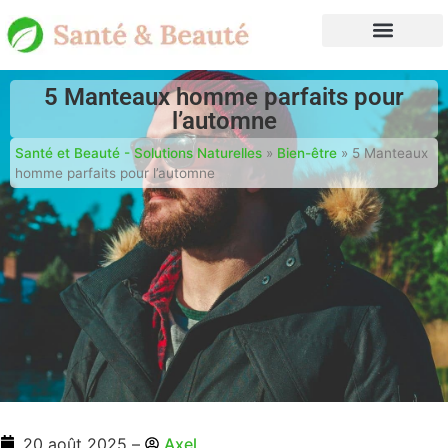
5 Manteaux homme parfaits pour
l’automne
Santé et Beauté - Solutions Naturelles
»
Bien-être
»
5 Manteaux
homme parfaits pour l’automne
20 août 2025
–
Axel