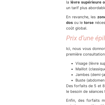
la
lèvre supérieure o
un tarif plus abordabl
En revanche, les
zon
dos
ou le
torse
nécess
coût global.
Prix d’une épi
Ici, nous vous donno
première consultation
Visage (lèvre su
Maillot (classiqu
Jambes (demi-ja
Buste (abdomen 
Des forfaits de 5 et 
le besoin de séances f
Enfin, des forfaits 