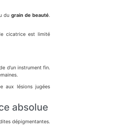
su du
grain de beauté
.
e cicatrice est limité
ide d’un instrument fin.
emaines.
ée aux lésions jugées
ce absolue
s dites dépigmentantes.