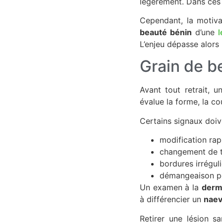
légèrement. Dans ces c
Cependant, la motiva
beauté bénin
d’une
l
L’enjeu dépasse alors 
Grain de be
Avant tout retrait, 
évalue la forme, la co
Certains signaux doive
modification rapi
changement de t
bordures irrégul
démangeaison pe
Un examen à la
derm
à différencier un
naev
Retirer une lésion s