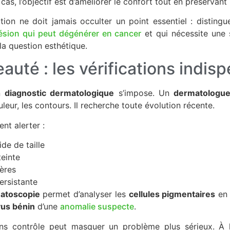
as, l’objectif est d’améliorer le confort tout en préservant 
tion ne doit jamais occulter un point essentiel : disting
ésion qui peut dégénérer en cancer
et qui nécessite une 
la question esthétique.
auté : les vérifications indis
un
diagnostic dermatologique
s’impose. Un
dermatologu
uleur, les contours. Il recherche toute évolution récente.
nt alerter :
de de taille
einte
ières
rsistante
atoscopie
permet d’analyser les
cellules pigmentaires
en 
us bénin
d’une
anomalie suspecte
.
ans contrôle peut masquer un problème plus sérieux. À l’