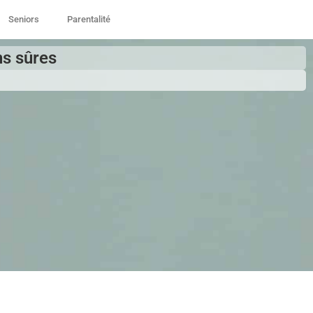
Seniors
Parentalité
ns sûres