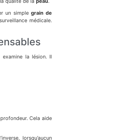
la qualité de la
peau
.
uer un simple
grain de
surveillance médicale.
pensables
e
examine la lésion. Il
profondeur. Cela aide
inverse, lorsqu’aucun