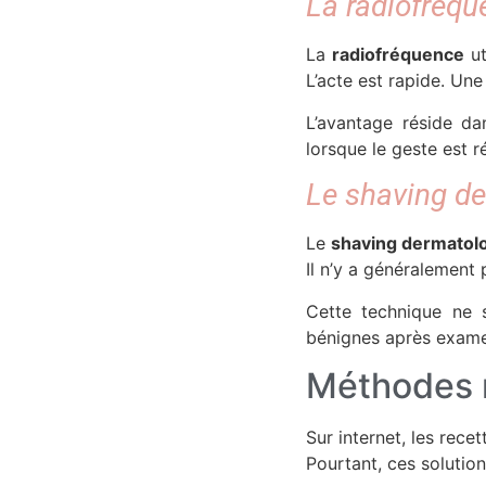
La radiofréqu
La
radiofréquence
ut
L’acte est rapide. Une
L’avantage réside dan
lorsque le geste est r
Le shaving d
Le
shaving dermatol
Il n’y a généralement
Cette technique ne s
bénignes après exame
Méthodes n
Sur internet, les rece
Pourtant, ces solutio