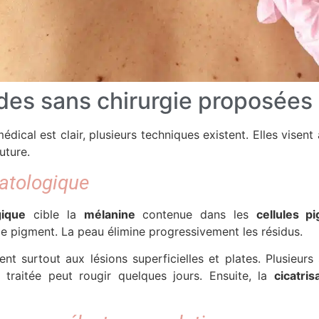
es sans chirurgie proposées 
dical est clair, plusieurs techniques existent. Elles visent à
uture.
atologique
gique
cible la
mélanine
contenue dans les
cellules p
e pigment. La peau élimine progressivement les résidus.
t surtout aux lésions superficielles et plates. Plusieur
 traitée peut rougir quelques jours. Ensuite, la
cicatri