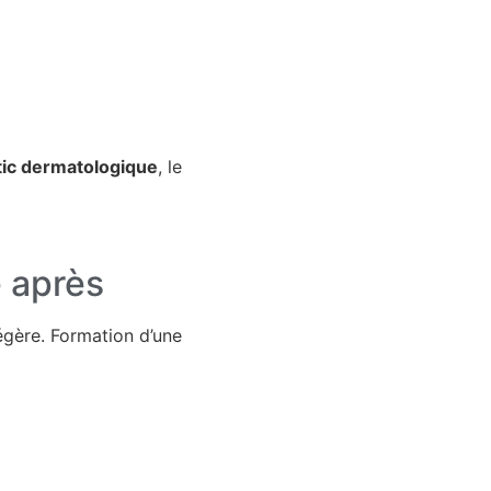
tic dermatologique
, le
e après
égère. Formation d’une