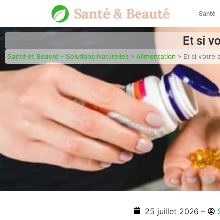
Santé
Et si v
Santé et Beauté - Solutions Naturelles
»
Alimentation
»
Et si votre 
25 juillet 2026
–