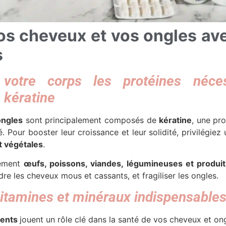
vos cheveux et vos ongles av
s
votre corps les protéines néce
 kératine
ongles
sont principalement composés de
kératine
, une pr
té. Pour booster leur croissance et leur solidité, privilégiez
t végétales
.
rement
œufs, poissons, viandes, légumineuses et produits
re les cheveux mous et cassants, et fragiliser les ongles.
vitamines et minéraux indispensable
ents
jouent un rôle clé dans la santé de vos
cheveux et on