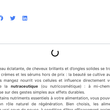
eau éclatante, de cheveux brillants et d’ongles solides se tro
 crèmes et les sérums hors de prix : la beauté se cultive ava
s mangez nourrit vos cellules et influence directement v
de la
nutraceutique
(ou nutricosmétique)
: à mi-chemi
se sur des gestes simples aux effets durables.
rtains nutriments essentiels à votre alimentation, vous pou
n rôle naturel de régénération. Bien choisis, les ali
n vrai coup de pouce, à condition d’être efficacement assim