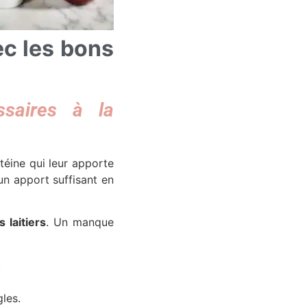
ec les bons
ssaires à la
otéine qui leur apporte
 un apport suffisant en
 laitiers
. Un manque
s
gles
.