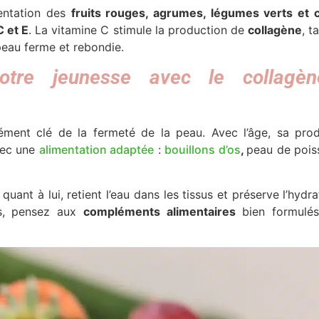
entation des
fruits rouges, agrumes, légumes verts et c
C et E
. La vitamine C stimule la production de
collagène
, t
peau ferme et rebondie.
otre jeunesse avec le collagèn
lément clé de la fermeté de la peau. Avec l’âge, sa pro
vec une
alimentation adaptée
:
bouillons d’os
,
peau de pois
, quant à lui, retient l’eau dans les tissus et préserve l’hyd
és, pensez aux
compléments alimentaires
bien formulés