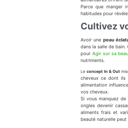
Parce que manger int
habitudes pour révéler
Cultivez vo
Avoir une
peau éclat
dans la salle de bain.
pour
Agir sur sa bea
nutriments.
Le
concept
In & Out
mise
cheveux ce dont ils o
alimentation influenc
vos cheveux.
Si vous manquez d
ongles devenir cassa
aliments frais et va
beauté naturelle peut 