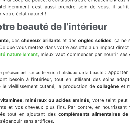
elligemment c’est aussi prendre soin de vous, il suff
 votre éclat naturel !
tre beauté de l’intérieur
ante
, des
cheveux brillants
et des
ongles solides
, ça ne 
 Ce que vous mettez dans votre assiette a un impact direct 
uté naturellement
, mieux vaut commencer par nourrir ses c
: apporter 
 précisément sur cette vision holistique de la beauté
nt besoin à l’intérieur, tout en utilisant des soins adapté
e le vieillissement cutané, la production de
collagène
et m
e
vitamines, minéraux ou acides aminés
, votre teint peut
nts et vos cheveux plus fins. Par contre, en nourrissant
riés tout en ajoutant des
compléments alimentaires de 
s’épanouir sans artifices.