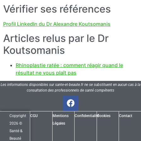
Vérifier ses références
Profil LinkedIn du Dr Alexandre Koutsomanis
Articles relus par le Dr
Koutsomanis
Rhinoplastie ratée : comment réagir quand le
résultat ne vous plaît pas
Les informations disponibles sur sante-et-beaute.fr ne se substituent en aucun cas à la
consultation des professionnels de santé compétents
Copyright
CGU
Mentions
Confidentialité
Cookies
Contact
2026 ©
Légales
Santé &
Beauté