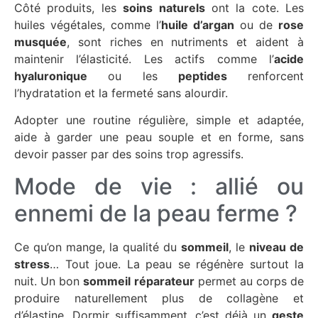
Côté produits, les
soins naturels
ont la cote. Les
huiles végétales, comme l’
huile d’argan
ou de
rose
musquée
, sont riches en nutriments et aident à
maintenir l’
élasticité
. Les actifs comme l’
acide
hyaluronique
ou les
peptides
renforcent
l’
hydratation
et la
fermeté
sans alourdir.
Adopter une routine régulière, simple et adaptée,
aide à garder une peau
souple
et en forme, sans
devoir passer par des soins trop agressifs.
Mode de vie : allié ou
ennemi de la peau ferme ?
Ce qu’on mange, la qualité du
sommeil
, le
niveau de
stress
… Tout joue. La peau se régénère surtout la
nuit. Un bon
sommeil réparateur
permet au corps de
produire naturellement plus de
collagène
et
d’
élastine
. Dormir suffisamment, c’est déjà un
geste