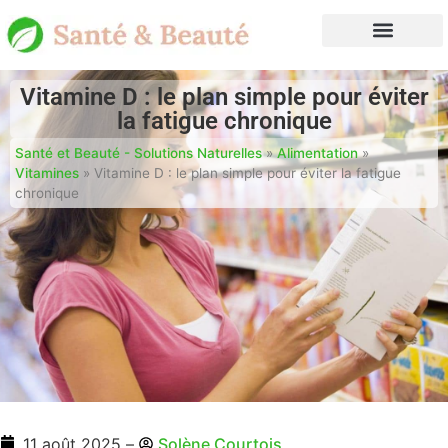
Vitamine D : le plan simple pour éviter
la fatigue chronique
Santé et Beauté - Solutions Naturelles
»
Alimentation
»
Vitamines
»
Vitamine D : le plan simple pour éviter la fatigue
chronique
11 août 2025
–
Solène Courtois