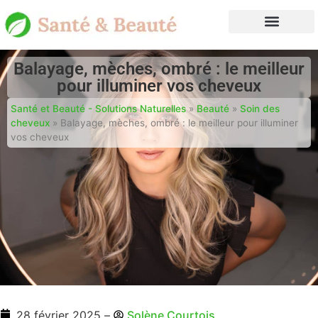
Balayage, mèches, ombré : le meilleur
pour illuminer vos cheveux
Santé et Beauté - Solutions Naturelles
»
Beauté
»
Soin des
cheveux
»
Balayage, mèches, ombré : le meilleur pour illuminer
vos cheveux
28 février 2025
–
Solène Courtois