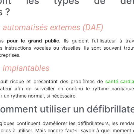
nt les types de défibr
s ?
rs automatisés externes (DAE)
çus
pour le grand public
. Ils guident l’utilisateur à t
es instructions vocales ou visuelles. Ils sont souvent tr
treprises.
s implantables
 haut risque et présentant des problèmes de
santé cardi
llateur afin de surveiller en continu le rythme cardiaqu
ir un rythme normal, si nécessaire.
omment utiliser un défibrillat
iques continuent d’améliorer les défibrillateurs, les rendan
aciles à utiliser. Mais encore faut-il savoir à quel moment 