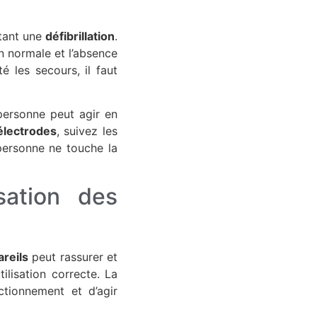
tant une
défibrillation
.
on normale et l’absence
é les secours, il faut
 personne peut agir en
électrodes
, suivez les
personne ne touche la
isation des
areils
peut rassurer et
ilisation correcte. La
ctionnement et d’agir