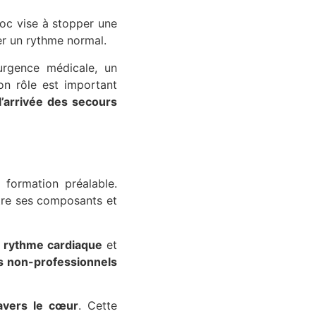
oc vise à stopper une
ver un rythme normal.
urgence médicale, un
on rôle est important
 l’arrivée des secours
 formation préalable.
tre ses composants et
e
rythme cardiaque
et
s non-professionnels
ravers le cœur
. Cette