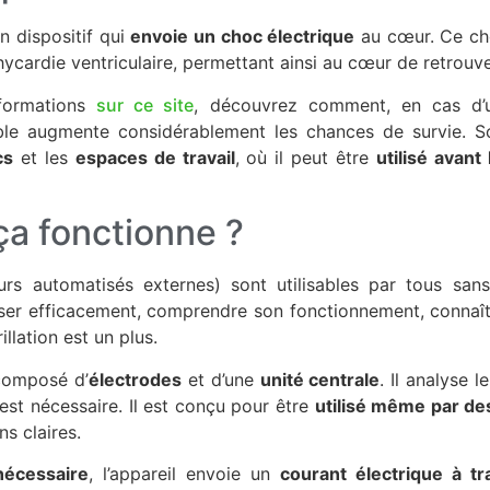
un dispositif qui
envoie un choc électrique
au cœur. Ce ch
chycardie ventriculaire, permettant ainsi au cœur de retrou
nformations
sur ce site
, découvrez comment, en cas d’
sible augmente considérablement les chances de survie. S
cs
et les
espaces de travail
, où il peut être
utilisé avant
a fonctionne ?
eurs automatisés externes) sont utilisables par tous sans
liser efficacement, comprendre son fonctionnement, connaî
llation est un plus.
 composé d’
électrodes
et d’une
unité centrale
. Il analyse l
est nécessaire. Il est conçu pour être
utilisé même par de
ns claires.
nécessaire
, l’appareil envoie un
courant électrique à t