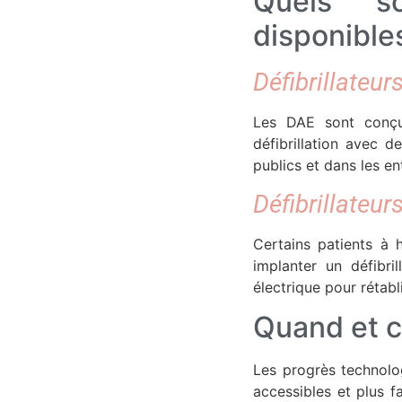
Quels so
disponible
Défibrillateu
Les DAE sont con
défibrillation avec d
publics et dans les en
Défibrillateur
Certains patients à
implanter un défibri
électrique pour rétabl
Quand et c
Les progrès technolog
accessibles et plus f