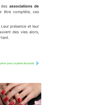
, des
associations de
ur être complète, ces
. Leur présence et leur
auvent des vies alors,
rtant.
ution pour la perte de poids