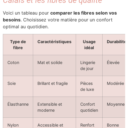
Calais et les fibres de qualité
Voici un tableau pour
comparer les fibres selon vos
besoins
. Choisissez votre matière pour un confort
optimal au quotidien.
Type de
Caractéristiques
Usage
Durabilité
fibre
idéal
Coton
Mat et solide
Lingerie
Élevée
de jour
Soie
Brillant et fragile
Pièces
Modérée
de luxe
Élasthanne
Extensible et
Confort
Moyenne
moderne
quotidien
Nylon
Accessible et
Renfort
Bonne