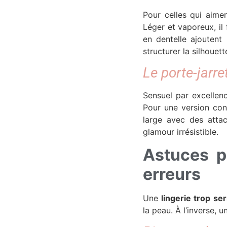
Pour celles qui aime
Léger et vaporeux, il 
en dentelle ajoutent
structurer la silhouet
Le porte-jarre
Sensuel par excellen
Pour une version con
large avec des attac
glamour irrésistible.
Astuces po
erreurs
Une
lingerie trop se
la peau. À l’inverse,