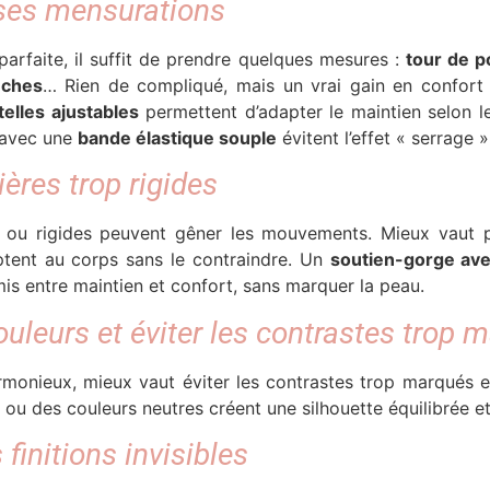
 ses mensurations
 parfaite, il suffit de prendre quelques mesures :
tour de p
nches
… Rien de compliqué, mais un vrai gain en confort 
telles ajustables
permettent d’adapter le maintien selon l
 avec une
bande élastique souple
évitent l’effet « serrage 
ières trop rigides
s ou rigides peuvent gêner les mouvements. Mieux vaut pri
aptent au corps sans le contraindre. Un
soutien-gorge av
s entre maintien et confort, sans marquer la peau.
ouleurs et éviter les contrastes trop 
onieux, mieux vaut éviter les contrastes trop marqués en
ou des couleurs neutres créent une silhouette équilibrée et
 finitions invisibles