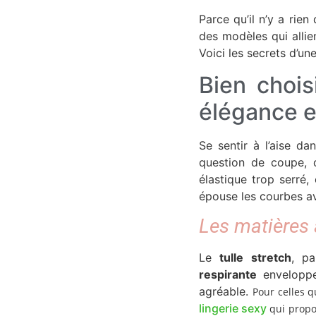
Parce qu’il n’y a rie
des modèles qui allie
Voici les secrets d’un
Bien chois
élégance e
Se sentir à l’aise d
question de coupe, d
élastique trop serré,
épouse les courbes av
Les matières à
Le
tulle stretch
, pa
respirante
enveloppe
agréable.
Pour celles q
lingerie sexy
qui propo