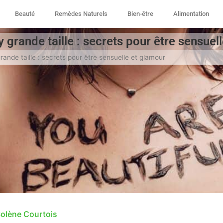
Beauté
Remèdes Naturels
Bien-être
Alimentation
y grande taille : secrets pour être sensuel
rande taille : secrets pour être sensuelle et glamour
olène Courtois