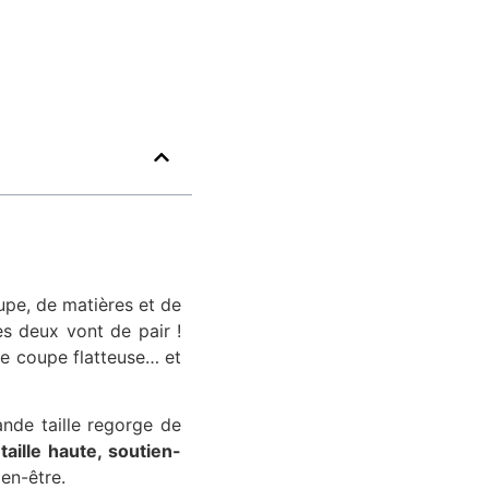
upe, de matières et de
es deux vont de pair !
ne coupe flatteuse… et
ande taille regorge de
taille haute, soutien-
en-être.