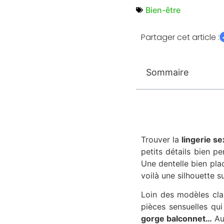
Bien-être
Partager cet article :
Sommaire
Trouver la
lingerie se
petits détails bien p
Une dentelle bien pla
voilà une silhouette s
Loin des modèles clas
pièces sensuelles qu
gorge balconnet…
Aut