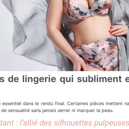
 de lingerie qui subliment 
 essentiel dans le rendu final. Certaines pièces mettent na
de sensualité sans jamais serrer ni marquer la peau.
ant : l’allié des silhouettes pulpeuse