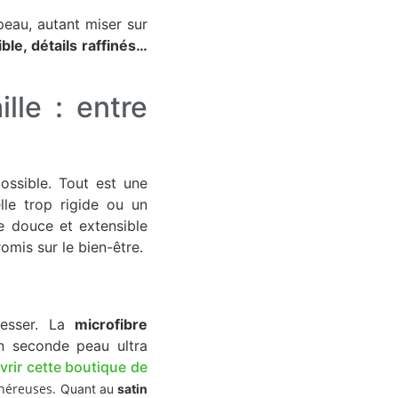
peau, autant miser sur
ble, détails raffinés…
lle : entre
ossible. Tout est une
lle trop rigide ou un
re douce et extensible
mis sur le bien-être.
resser. La
microfibre
n seconde peau ultra
rir cette boutique de
énéreuses.
Quant au
satin