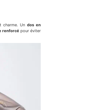
out charme. Un
dos en
e renforcé
pour éviter