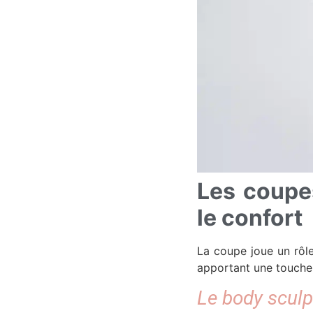
Les coupes
le confort
La coupe joue un rôle
apportant une touche 
Le body sculpt