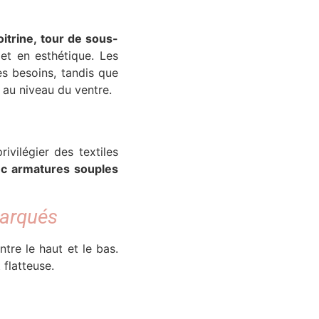
oitrine, tour de sous-
et en esthétique. Les
es besoins, tandis que
» au niveau du ventre.
vilégier des textiles
ec armatures souples
marqués
tre le haut et le bas.
 flatteuse.