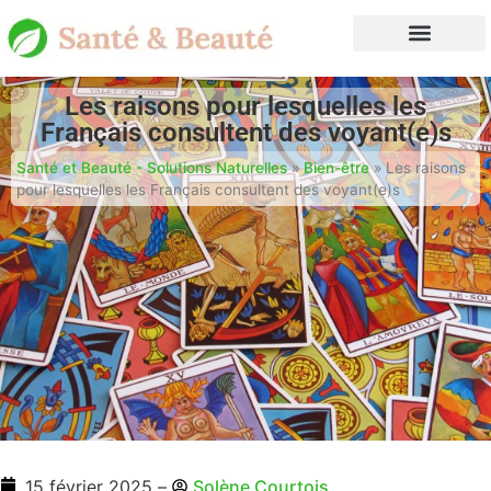
Les raisons pour lesquelles les
Français consultent des voyant(e)s
Santé et Beauté - Solutions Naturelles
»
Bien-être
»
Les raisons
pour lesquelles les Français consultent des voyant(e)s
15 février 2025
–
Solène Courtois