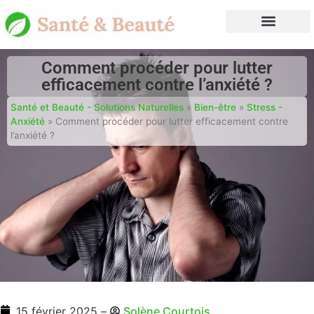
Comment procéder pour lutter
efficacement contre l’anxiété ?
Santé et Beauté - Solutions Naturelles
»
Bien-être
»
Stress -
Anxiété
»
Comment procéder pour lutter efficacement contre
l’anxiété ?
15 février 2025
–
Solène Courtois