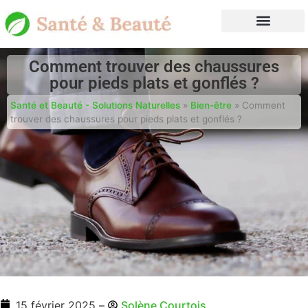
Comment trouver des chaussures
pour pieds plats et gonflés ?
Santé et Beauté - Solutions Naturelles
»
Bien-être
»
Comment
trouver des chaussures pour pieds plats et gonflés ?
15 février 2025
–
Solène Courtois