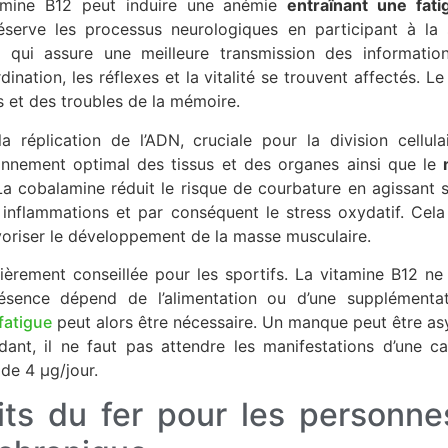
amine B12 peut induire une anémie
entraînant une fati
éserve les processus neurologiques en participant à la
 qui assure une meilleure transmission des informatio
rdination, les réflexes et la vitalité se trouvent affectés. Le
 et des troubles de la mémoire.
la réplication de l’ADN, cruciale pour la division cellula
ionnement optimal des tissus et des organes ainsi que le
La cobalamine réduit le risque de courbature en agissant su
s inflammations et par conséquent le stress oxydatif. Ce
avoriser le développement de la masse musculaire.
ulièrement conseillée pour les sportifs. La vitamine B12 ne
ésence dépend de l’alimentation ou d’une supplément
 fatigue
peut alors être nécessaire. Un manque peut être a
ant, il ne faut pas attendre les manifestations d’une c
de 4 µg/jour.
its du fer pour les personne