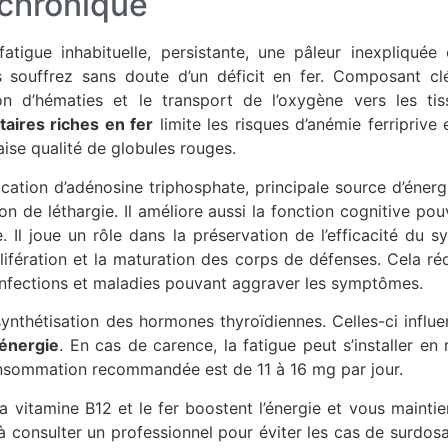
 chronique
atigue inhabituelle, persistante, une pâleur inexpliquée 
 souffrez sans doute d’un déficit en fer. Composant clé
ion d’hématies et le transport de l’oxygène vers les t
aires riches en fer
limite les risques d’anémie ferriprive 
se qualité de globules rouges.
cation d’adénosine triphosphate, principale source d’énergi
on de léthargie. Il améliore aussi la fonction cognitive po
e. Il joue un rôle dans la préservation de l’efficacité du 
lifération et la maturation des corps de défenses. Cela réd
infections et maladies pouvant aggraver les symptômes.
 synthétisation des hormones thyroïdiennes. Celles-ci influ
’énergie
. En cas de carence, la fatigue peut s’installer en
nsommation recommandée est de 11 à 16 mg par jour.
la vitamine B12 et le fer boostent l’énergie et vous mainti
à consulter un professionnel pour éviter les cas de surdosa