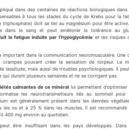
iqué dans des centaines de réactions biologiques dans le
ensables à tous les stades du cycle de Krebs pour la fab
ne triphosphate) doit se lier au magnésium pour être active.
re dans le sang et peut améliorer la tolérance au gl
uit la fatigue induite par l’hypoglycémie
et les risques
ôle important dans la communication neuromusculaire. Une 
 crampes pouvant créer la sensation de torpeur. Le m
 de lassitude, mais aussi de troubles psychologiques. Il peu
e qui durent plusieurs semaines et ne se corrigent pas.
iétés calmantes de ce minéral
lui permettent d’optimiser 
 normalise les neurotransmetteurs liés au sommeil pour f
ium est généralement présent dans les denrées végétale
 les os et à 25 % dans les muscles. Il est recommandé
oit 400 mg environ au quotidien.
 peut être insuffisant dans les pays développés. Dans