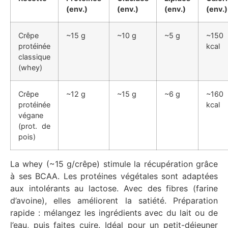
(env.)
(env.)
(env.)
(env.)
Crêpe
~15 g
~10 g
~5 g
~150
protéinée
kcal
classique
(whey)
Crêpe
~12 g
~15 g
~6 g
~160
protéinée
kcal
végane
(prot. de
pois)
La whey (~15 g/crêpe) stimule la récupération grâce
à ses BCAA. Les protéines végétales sont adaptées
aux intolérants au lactose. Avec des fibres (farine
d’avoine), elles améliorent la satiété. Préparation
rapide : mélangez les ingrédients avec du lait ou de
l’eau, puis faites cuire. Idéal pour un petit-déjeuner