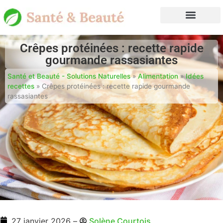
Crêpes protéinées : recette rapide
gourmande rassasiantes
Santé et Beauté - Solutions Naturelles
»
Alimentation
»
Idées
recettes
»
Crêpes protéinées : recette rapide gourmande
rassasiantes
27 janvier 2026
–
Solène Courtois