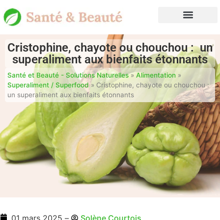
Cristophine, chayote ou chouchou : un
superaliment aux bienfaits étonnants
Santé et Beauté - Solutions Naturelles
»
Alimentation
»
Superaliment / Superfood
»
Cristophine, chayote ou chouchou :
un superaliment aux bienfaits étonnants
01 mars 2025
–
Solène Courtois