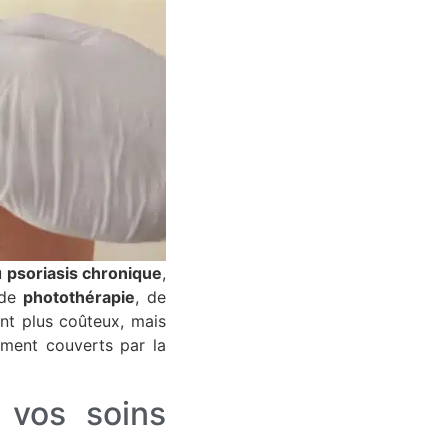
u
psoriasis chronique
,
 de
photothérapie
, de
nt plus coûteux, mais
lement couverts par la
 vos soins