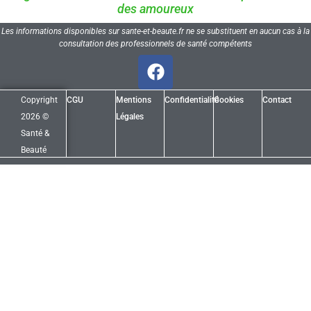
des amoureux
Les informations disponibles sur sante-et-beaute.fr ne se substituent en aucun cas à la
consultation des professionnels de santé compétents
Copyright
CGU
Mentions
Confidentialité
Cookies
Contact
2026 ©
Légales
Santé &
Beauté