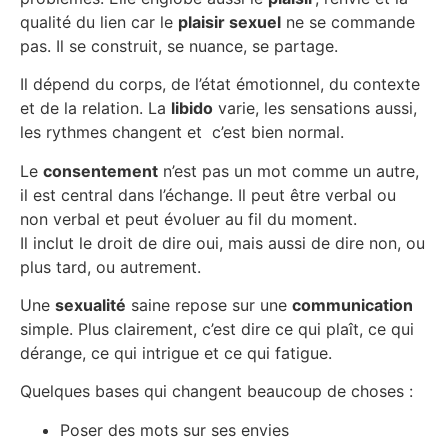
qualité du lien car l
e
plaisir sexuel
ne se commande
pas. I
l se construit,
se nuance,
se partage.
Il dépend d
u corps, d
e l’état émotionnel, d
u contexte
et d
e la relation. L
a
libido
varie, l
es sensations aussi,
l
es rythmes changent et c
’est bien normal.
Le
consentement
n’est pas un mot comme un autre,
il est central dans l’échange. Il peut être verbal ou
non verbal et peut évoluer au fil du moment.
Il inclut le droit de dire oui, m
ais aussi de dire non, o
u
plus tard, o
u autrement.
Une
sexualité
saine repose sur une
communication
simple. Plus clairement, c’est dire ce qui plaît, ce qui
dérange, ce qui intrigue et ce qui fatigue.
Quelques bases qui changent beaucoup de choses :
Poser des mots sur ses envies