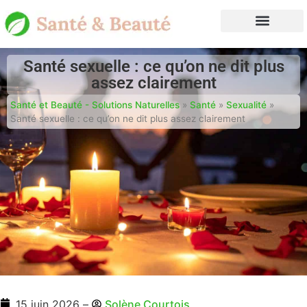
Santé sexuelle : ce qu’on ne dit plus
assez clairement
Santé et Beauté - Solutions Naturelles
»
Santé
»
Sexualité
»
Santé sexuelle : ce qu’on ne dit plus assez clairement
15 juin 2026
–
Solène Courtois