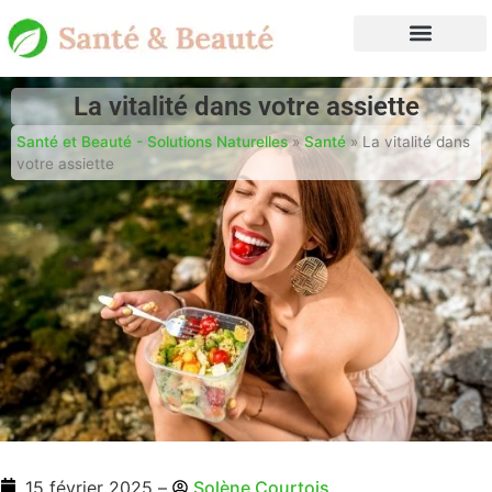
La vitalité dans votre assiette
Santé et Beauté - Solutions Naturelles
»
Santé
»
La vitalité dans
votre assiette
15 février 2025
–
Solène Courtois