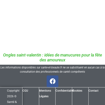
Ongles saint-valentin : idées de manucures pour la fête
des amoureux
Les informations disponibles sur sante-et-beaute.fr ne se substituent en aucun cas à la
consultation des professionnels de santé compétents
Copyright
CGU
Mentions
Confidentialité
Cookies
Contact
2026 ©
Légales
Santé &