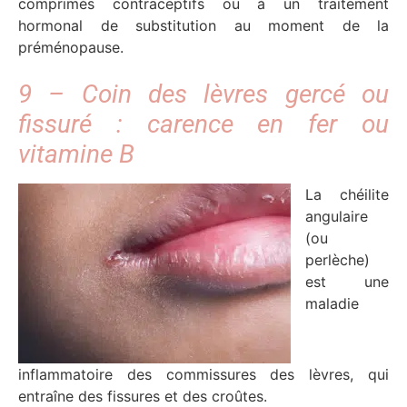
comprimés contraceptifs ou à un traitement
hormonal de substitution au moment de la
préménopause.
9 – Coin des lèvres gercé ou
fissuré : carence en fer ou
vitamine B
La chéilite
angulaire
(ou
perlèche)
est une
maladie
inflammatoire des commissures des lèvres, qui
entraîne des fissures et des croûtes.