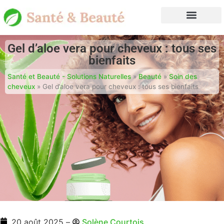
Gel d’aloe vera pour cheveux : tous ses
bienfaits
Santé et Beauté - Solutions Naturelles
»
Beauté
»
Soin des
cheveux
»
Gel d’aloe vera pour cheveux : tous ses bienfaits
20 août 2025
–
Solène Courtois