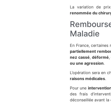
La variation de pri
renommée du chirur
Remboursem
Maladie
En France, certaines 
partiellement rembo
nez cassé
,
déformé
,
ou une agression
.
L’opération sera en c
raisons médicales
.
Pour une
interventio
des frais d’interven
déconseillée avant la