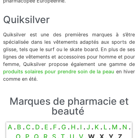
pharmacopée Européenne.
Quiksilver
Quiksilver est une des premières marques à s’être
spécialisée dans les vêtements adaptés aux sports de
glisse, tels que le surf ou le skate board. En plus de ses
lignes de vêtements et accessoires pour homme et pour
femme, Quiksilver propose également une gamme de
produits solaires pour prendre soin de la peau
en hiver
comme en été.
Marques de pharmacie et
beauté
A
.
B
.
C
.
D
.
E
.
F
.
G
.
H
.
I
.
J
.
K
.
L
.
M
.
N
.
O
.
P
.
Q
.
R
.
S
.
T
.
U
.
V
. W . X . Y . Z